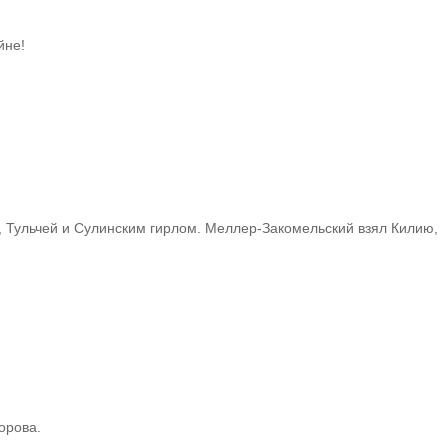
йне!
 Тульчей и Сулинским гирлом. Меллер-Закомельский взял Килию,
орова.