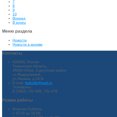
7
8
9
10
Вперед
В конец
Меню раздела
Новости
Новости в архиве
Контакты
628456, Россия
Тюменская область,
ХМАО-Югра, Сургутский район,
г.п.Федоровский,
ул.Ленина, д.14-Б.
E-mail:
fedorlib@mail.ru
Телефоны:
8 (3462) 731-606, 731-478
Режим работы
Вторник-Суббота
с 10.00 до 18.00