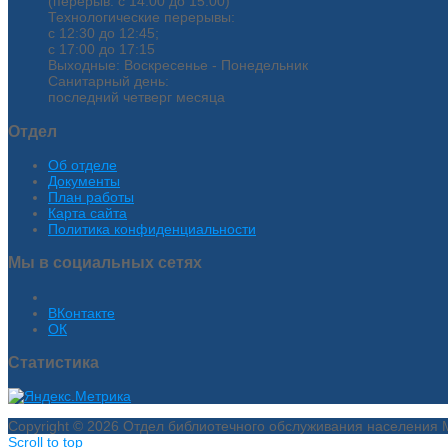
(перерыв: с 14.00 до 15.00)
Технологические перерывы:
с 12:30 до 12:45;
с 17:00 до 17:15
Выходные: Воскресенье - Понедельник
Санитарный день:
последний четверг месяца
Отдел
Об отделе
Документы
План работы
Карта сайта
Политика конфиденциальности
Мы в социальных сетях
ВКонтакте
ОК
Статистика
Copyright © 2026 Отдел библиотечного обслуживания населения МА
Scroll to top