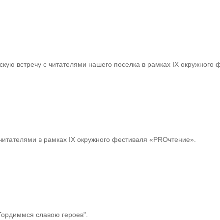
скую встречу с читателями нашего поселка в рамках IХ окружного
 читателями в рамках IХ окружного фестиваля «PROчтение».
Гордиммся славою героев".