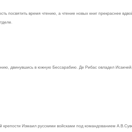
сть посвятить время чтению, а чтение новых книг прекраснее вдво
тделе.
нию, двинувшись в южную Бессарабию. Де Рибас овладел Исакчей,
ой крепости Измаил русскими войсками под командованием А.В.Сув